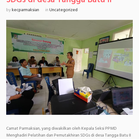
by
kecparmaksian
in
Uncategorized
Camat Parmaksian, yang diwakilkan oleh Kepala Seksi PPMD
Menghadiri Pelatihan dan Pemutakhiran SDGs di desa Tangga Batu II